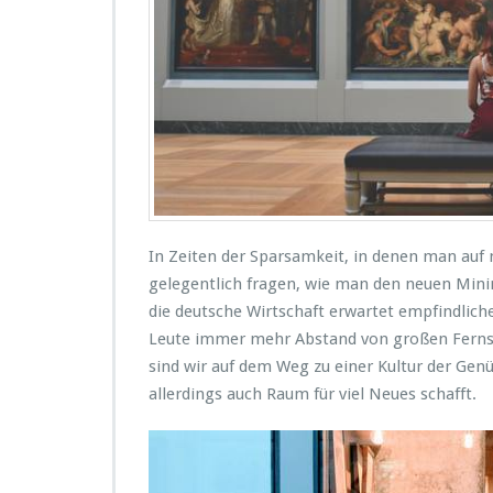
a
d
i
l
d
e
r
In Zeiten der Sparsamkeit, in denen man auf 
u
gelegentlich fragen, wie man den neuen Minim
t
die deutsche Wirtschaft erwartet empfindli
z
Leute immer mehr Abstand von großen Fernse
e
sind wir auf dem Weg zu einer Kultur der Ge
l
allerdings auch Raum für viel Neues schafft.
a
s
s
e