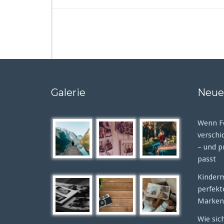
Galerie
Neue
Wenn Fo
verschi
– und p
passt
Kinderm
perfek
Marken
Wie sic