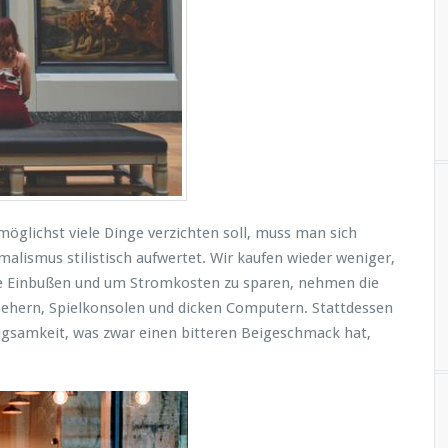
h
W
n
b
n
möglichst viele Dinge verzichten soll, muss man sich
alismus stilistisch aufwertet. Wir kaufen wieder weniger,
che Einbußen und um Stromkosten zu sparen, nehmen die
hern, Spielkonsolen und dicken Computern. Stattdessen
n
nügsamkeit, was zwar einen bitteren Beigeschmack hat,