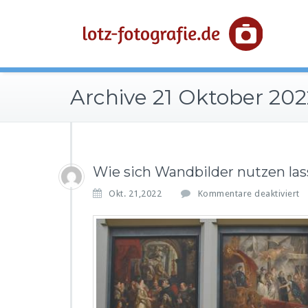
Skip
to
content
Archive 21 Oktober 202
Wie sich Wandbilder nutzen la
f
Okt. 21,2022
Kommentare deaktiviert
ü
r
i
e
s
i
c