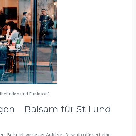
n
hlbefinden und Funktion?
en – Balsam für Stil und
en. Beispielsweise der Anbieter Desenio offeriert eine