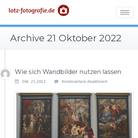
Skip
Was man über Fotos
Lotz-
to
Toggle
wissen sollte
content
fotografie.de
navigatio
Archive 21 Oktober 2022
Wie sich Wandbilder nutzen lassen
f
Okt. 21,2022
Kommentare deaktiviert
ü
r
W
i
e
s
i
c
h