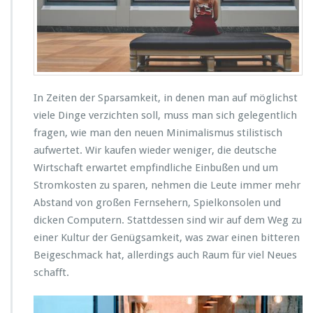
W
a
n
d
b
i
l
In Zeiten der Sparsamkeit, in denen man auf möglichst
d
viele Dinge verzichten soll, muss man sich gelegentlich
e
fragen, wie man den neuen Minimalismus stilistisch
r
aufwertet. Wir kaufen wieder weniger, die deutsche
n
u
Wirtschaft erwartet empfindliche Einbußen und um
t
Stromkosten zu sparen, nehmen die Leute immer mehr
z
Abstand von großen Fernsehern, Spielkonsolen und
e
dicken Computern. Stattdessen sind wir auf dem Weg zu
n
l
einer Kultur der Genügsamkeit, was zwar einen bitteren
a
Beigeschmack hat, allerdings auch Raum für viel Neues
s
schafft.
s
e
n